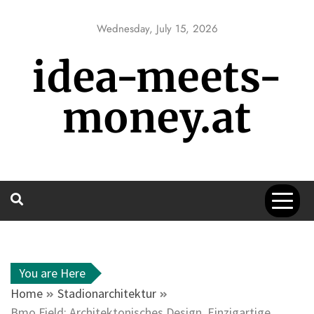
Skip
to
Wednesday, July 15, 2026
content
idea-meets-
money.at
You are Here
Home
Stadionarchitektur
Bmo Field: Architektonisches Design, Einzigartige