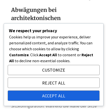
Abwägungen bei
architektonischen
Entscheidungen
We respect your privacy
Die architektonischen Entscheidungen im BMO
Cookies help us improve your experience, deliver
Field spiegeln ein Gleichgewicht zwischen
personalized content, and analyze traffic. You can
Funktionalität und Ästhetik wider. Die Wahl der
choose which cookies to allow by clicking
Materialien, wie Stahl und Glas, verbessert das
Customize
. Click
Accept All
to consent or
Reject
moderne Aussehen des Stadions, kann jedoch
All
to decline non-essential cookies.
die Baukosten erhöhen. Diese Abwägung ist oft
CUSTOMIZE
notwendig, um eine visuell ansprechende
Struktur zu erreichen, die den zeitgenössischen
REJECT ALL
Standards entspricht.
ACCEPT ALL
Eine weitere Abwägung betrifft die
Sitzkonfiguration. Während die Nähe der Sitze